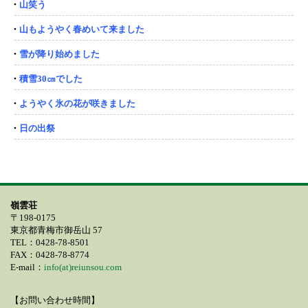
・
山笑う
・
山もようやく春めいて来ました
・
雪が降り始めました
・
積雪30㎝でした
・
ようやく氷の花が咲きました
・
日の出祭
嶺雲荘
〒198-0175
東京都青梅市御岳山 57
TEL：0428-78-8501
FAX：0428-78-8774
E-mail：
info(at)reiunsou.com
【お問い合わせ時間】