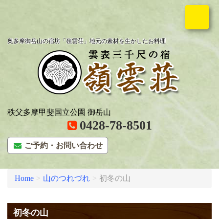
奥多摩御岳山の宿坊「嶺雲荘」地元の素材を生かしたお料理
秩父多摩甲斐国立公園 御岳山
0428-78-8501
ご予約・お問い合わせ
Home
山のつれづれ
初冬の山
初冬の山