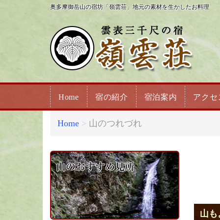
奥多摩御岳山の宿坊「嶺雲荘」地元の素材を生かしたお料理
Home
宿の紹介
宿泊案内
アクセ
Home
山のつれづれ
山のおすすめ見所
山も