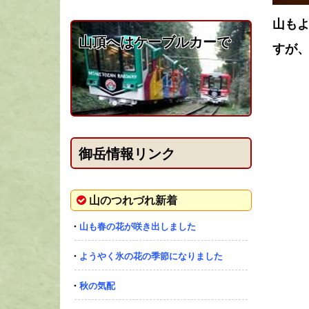
山も
山頂へはケーブルカーで
すが
御岳情報リンク
山のつれづれ新着
・
山も春の花が咲き出しました
・
ようやく氷の花の季節になりました
・
秋の気配