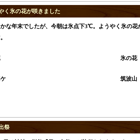
やく氷の花が咲きました
かな年末でしたが、今朝は氷点下3℃。ようやく氷の花
す。
花
氷の花
ボケ
筑波山
出祭