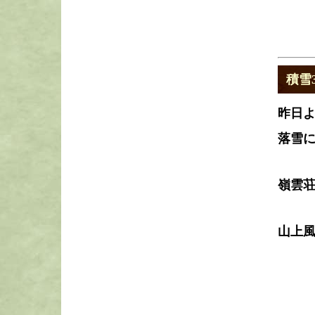
積雪
昨日よ
落雪
嶺雲
山上