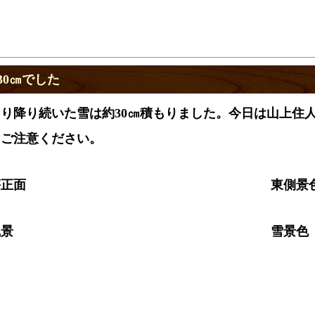
30㎝でした
り降り続いた雪は約30㎝積もりました。今日は山上住
にご注意ください。
荘正面
東側景
風景
雪景色