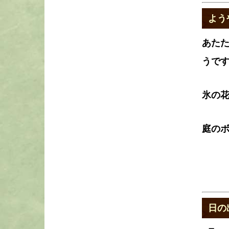
よう
あたた
うで
氷の
庭の
日の