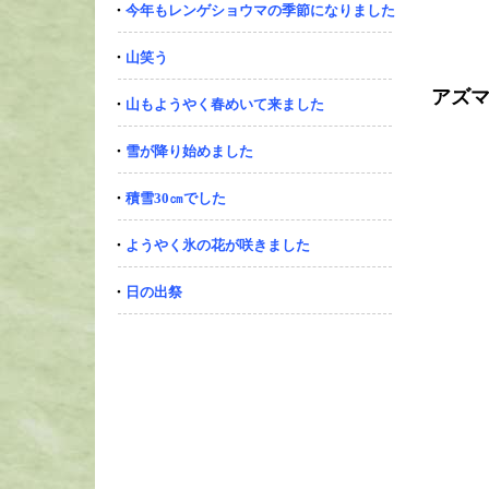
・
今年もレンゲショウマの季節になりました
・
山笑う
アズ
・
山もようやく春めいて来ました
・
雪が降り始めました
・
積雪30㎝でした
・
ようやく氷の花が咲きました
・
日の出祭