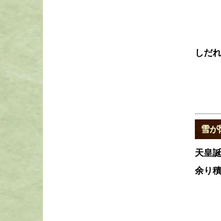
しだ
雪が
天皇
余り